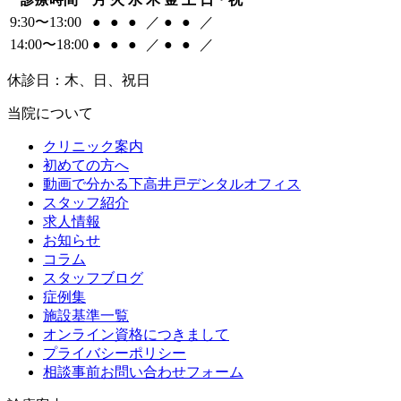
9:30〜13:00
●
●
●
／
●
●
／
14:00〜18:00
●
●
●
／
●
●
／
休診日：木、日、祝日
当院について
クリニック案内
初めての方へ
動画で分かる下高井戸デンタルオフィス
スタッフ紹介
求人情報
お知らせ
コラム
スタッフブログ
症例集
施設基準一覧
オンライン資格につきまして
プライバシーポリシー
相談事前お問い合わせフォーム