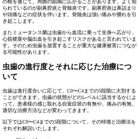
の根を通じて、周囲の組織に広がることがあります。よく知
られているのが副鼻腔炎と骨髄炎です。副鼻腔炎は鼻詰まり
や頭痛などの症状を伴います。骨髄炎は強い痛みや腫れを引
き起こします。
またミュータンス菌は虫歯から血流に乗って全身へ広がり、
心筋梗塞や脳出血を引き起こすリスクがあると言われていま
す。そのため虫歯を放置することが重大な健康被害につなが
る可能性があります。
虫歯の進行度とそれに応じた治療につ
いて
虫歯は進行度合いに応じて、C0〜C4までの5段階に大別する
ことができます。虫歯の状態がどのレベルに該当するかによ
って、患者様の感じ取れる自覚症状の有無や、痛みの有無、
適切な治療方法などが変わってきます。
以下ではC0〜C4までの5段階について、その特徴と治療法を
それぞれ解説いたします。