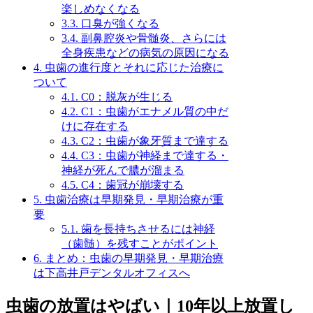
楽しめなくなる
3.3.
口臭が強くなる
3.4.
副鼻腔炎や骨髄炎、さらには
全身疾患などの病気の原因になる
4.
虫歯の進行度とそれに応じた治療に
ついて
4.1.
C0：脱灰が生じる
4.2.
C1：虫歯がエナメル質の中だ
けに存在する
4.3.
C2：虫歯が象牙質まで達する
4.4.
C3：虫歯が神経まで達する・
神経が死んで膿が溜まる
4.5.
C4：歯冠が崩壊する
5.
虫歯治療は早期発見・早期治療が重
要
5.1.
歯を長持ちさせるには神経
（歯髄）を残すことがポイント
6.
まとめ：虫歯の早期発見・早期治療
は下高井戸デンタルオフィスへ
虫歯の放置はやばい｜10年以上放置し