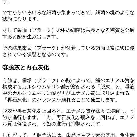
す。
ですからいろいろな細菌が集まってきて、細菌の塊のような
状態になります。
そして歯垢（プラーク）の中の細菌は栄養となる糖質を分解
すると酸を生み出します。
その結果歯垢（プラーク）が付着している歯面は常に酸に侵
されている状態となるのです。
③脱灰と再石灰化
う蝕は、歯垢（プラーク）の酸によって、歯のエナメル質を
構成するカルシウムやリン酸が溶かされる「脱灰」と、唾液
中のカルシウムやリン酸が再びエナメル質に取り込まれる
「再石灰化」のバランスが崩れることで発生します。
脱灰が再石灰化を上回ると、エナメル質が徐々に溶解し、う
蝕が進行します。一方、再石灰化が脱灰を上回れば、エナメ
ル質は修復され、う蝕の進行は抑制されます。
したがって、う蝕予防には、歯磨きやフッ素の使用、食生活