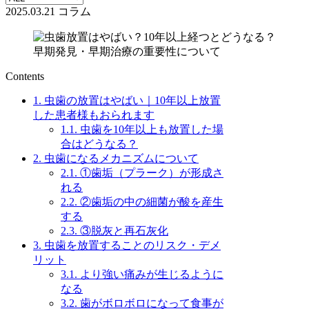
2025.03.21
コラム
Contents
1.
虫歯の放置はやばい｜10年以上放置
した患者様もおられます
1.1.
虫歯を10年以上も放置した場
合はどうなる？
2.
虫歯になるメカニズムについて
2.1.
①歯垢（プラーク）が形成さ
れる
2.2.
②歯垢の中の細菌が酸を産生
する
2.3.
③脱灰と再石灰化
3.
虫歯を放置することのリスク・デメ
リット
3.1.
より強い痛みが生じるように
なる
3.2.
歯がボロボロになって食事が