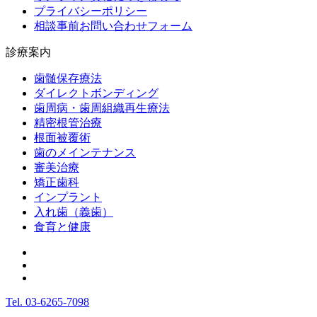
プライバシーポリシー
相談事前お問い合わせフォーム
診療案内
歯髄保存療法
ダイレクトボンディング
歯周病・歯周組織再生療法
精密根管治療
根面被覆術
歯のメインテナンス
審美治療
矯正歯科
インプラント
入れ歯（義歯）
食育と健康
Tel.
03-6265-7098