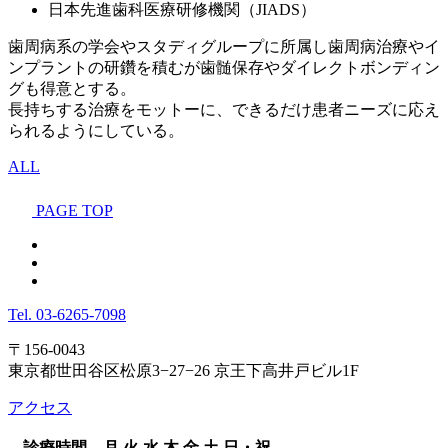
日本先進歯科医療研修機関（JIADS）
歯周病系の学会やスタディグループに所属し歯周病治療やイ
ンプラントの研鑽を積むが歯髄保存やダイレクトボンディン
グも得意とする。
長持ちする治療をモットーに、できるだけ患者ニーズに応え
られるようにしている。
ALL
PAGE TOP
Tel.
03-6265-7098
〒156-0043
東京都世田谷区松原3−27−26 京王下高井戸ビル1F
アクセス
診療時間
月
火
水
木
金
土
日・祝