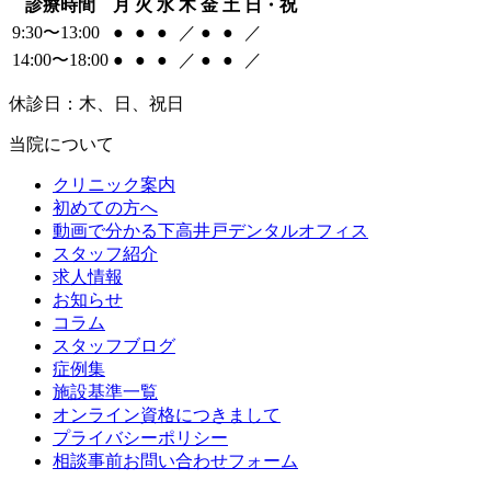
診療時間
月
火
水
木
金
土
日・祝
9:30〜13:00
●
●
●
／
●
●
／
14:00〜18:00
●
●
●
／
●
●
／
休診日：木、日、祝日
当院について
クリニック案内
初めての方へ
動画で分かる下高井戸デンタルオフィス
スタッフ紹介
求人情報
お知らせ
コラム
スタッフブログ
症例集
施設基準一覧
オンライン資格につきまして
プライバシーポリシー
相談事前お問い合わせフォーム