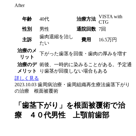
After
VISTA with
年齢
40代
治療方法
CTG
性別
男性
通院回数
7回
歯肉退縮を治し
主訴
費用
16.5万円
たい
治療のメ
下がった歯茎を回復・歯肉の厚みを増す
リット
治療のデ
術後、一時的に染みることがある。予定通
メリット
り歯茎が回復しない場合もある
詳しく見る
2023.10.03
歯周病治療・歯周組織再生療法
歯茎下がり
の治療 根面被覆術
「歯茎下がり」を根面被覆術で治
療 ４０代男性 上顎前歯部