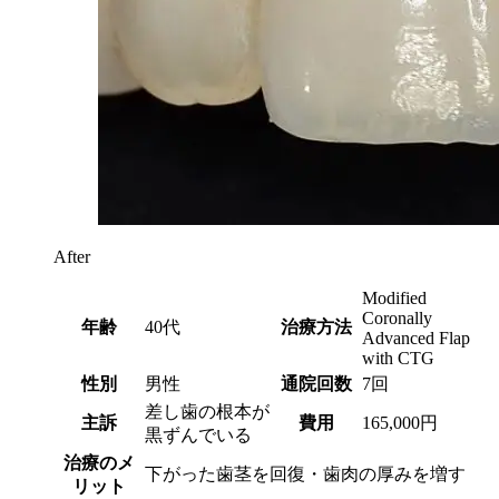
After
Modified
Coronally
年齢
40代
治療方法
Advanced Flap
with CTG
性別
男性
通院回数
7回
差し歯の根本が
主訴
費用
165,000円
黒ずんでいる
治療のメ
下がった歯茎を回復・歯肉の厚みを増す
リット