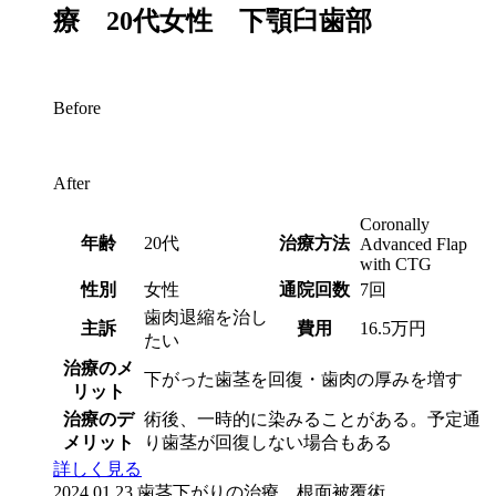
療 20代女性 下顎臼歯部
Before
After
Coronally
年齢
20代
治療方法
Advanced Flap
with CTG
性別
女性
通院回数
7回
歯肉退縮を治し
主訴
費用
16.5万円
たい
治療のメ
下がった歯茎を回復・歯肉の厚みを増す
リット
治療のデ
術後、一時的に染みることがある。予定通
メリット
り歯茎が回復しない場合もある
詳しく見る
2024.01.23
歯茎下がりの治療 根面被覆術