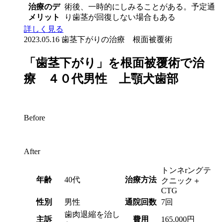
治療のデ
術後、一時的にしみることがある。予定通
メリット
り歯茎が回復しない場合もある
詳しく見る
2023.05.16
歯茎下がりの治療 根面被覆術
「歯茎下がり」を根面被覆術で治
療 ４０代男性 上顎犬歯部
Before
After
トンネrングテ
年齢
40代
治療方法
クニック＋
CTG
性別
男性
通院回数
7回
歯肉退縮を治し
主訴
費用
165,000円