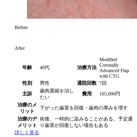
Before
After
Modified
Coronally
年齢
40代
治療方法
Advanced Flap
with CTG
性別
男性
通院回数
7回
歯肉退縮を治し
主訴
費用
165,000円
たい
治療のメ
下がった歯茎を回復・歯肉の厚みを増す
リット
治療のデ
術後、一時的に染みることがある。予定通
メリット
り歯茎が回復しない場合もある
詳しく見る