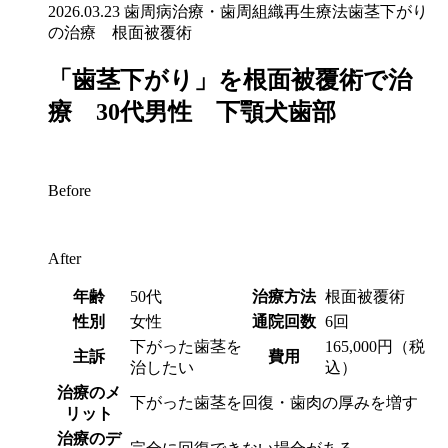
2026.03.23
歯周病治療・歯周組織再生療法
歯茎下がり
の治療 根面被覆術
「歯茎下がり」を根面被覆術で治
療 30代男性 下顎犬歯部
Before
After
年齢
50代
治療方法
根面被覆術
性別
女性
通院回数
6回
下がった歯茎を
165,000円（税
主訴
費用
治したい
込）
治療のメ
下がった歯茎を回復・歯肉の厚みを増す
リット
治療のデ