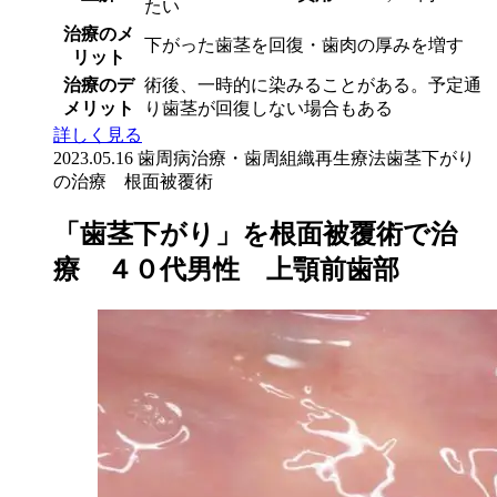
たい
治療のメ
下がった歯茎を回復・歯肉の厚みを増す
リット
治療のデ
術後、一時的に染みることがある。予定通
メリット
り歯茎が回復しない場合もある
詳しく見る
2023.05.16
歯周病治療・歯周組織再生療法
歯茎下がり
の治療 根面被覆術
「歯茎下がり」を根面被覆術で治
療 ４０代男性 上顎前歯部