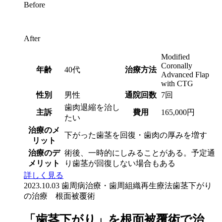
Before
After
Modified
Coronally
年齢
40代
治療方法
Advanced Flap
with CTG
性別
男性
通院回数
7回
歯肉退縮を治し
主訴
費用
165,000円
たい
治療のメ
下がった歯茎を回復・歯肉の厚みを増す
リット
治療のデ
術後、一時的にしみることがある。予定通
メリット
り歯茎が回復しない場合もある
詳しく見る
2023.10.03
歯周病治療・歯周組織再生療法
歯茎下がり
の治療 根面被覆術
「歯茎下がり」を根面被覆術で治