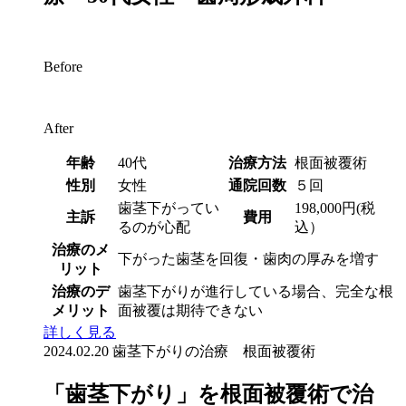
Before
After
年齢
40代
治療方法
根面被覆術
性別
女性
通院回数
５回
歯茎下がってい
198,000円(税
主訴
費用
るのが心配
込）
治療のメ
下がった歯茎を回復・歯肉の厚みを増す
リット
治療のデ
歯茎下がりが進行している場合、完全な根
メリット
面被覆は期待できない
詳しく見る
2024.02.20
歯茎下がりの治療 根面被覆術
「歯茎下がり」を根面被覆術で治