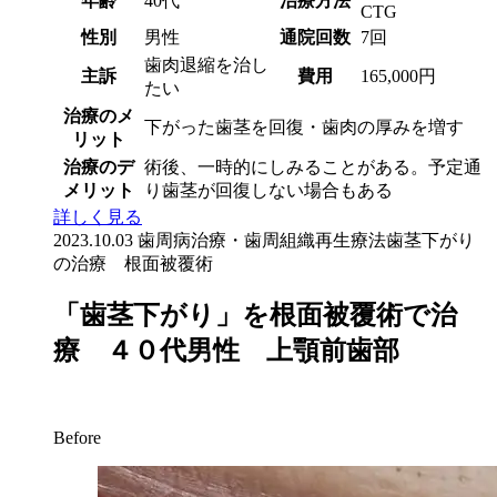
年齢
40代
治療方法
CTG
性別
男性
通院回数
7回
歯肉退縮を治し
主訴
費用
165,000円
たい
治療のメ
下がった歯茎を回復・歯肉の厚みを増す
リット
治療のデ
術後、一時的にしみることがある。予定通
メリット
り歯茎が回復しない場合もある
詳しく見る
2023.10.03
歯周病治療・歯周組織再生療法
歯茎下がり
の治療 根面被覆術
「歯茎下がり」を根面被覆術で治
療 ４０代男性 上顎前歯部
Before