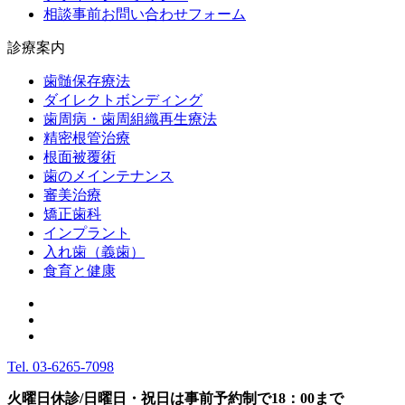
相談事前お問い合わせフォーム
診療案内
歯髄保存療法
ダイレクトボンディング
歯周病・歯周組織再生療法
精密根管治療
根面被覆術
歯のメインテナンス
審美治療
矯正歯科
インプラント
入れ歯（義歯）
食育と健康
Tel.
03-6265-7098
火曜日休診/日曜日・祝日は事前予約制で18：00まで