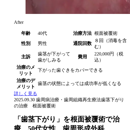
After
年齢
40代
治療方法
根面被覆術
８回（消毒を含
性別
男性
通院回数
む）
歯茎が下がって
220,000円（税
主訴
費用
歯がしみる
込）
治療のメ
下がった歯ぐきをカバーできる
リット
治療のデ
歯茎の状態によっては成功率が低くなる
メリット
詳しく見る
2025.09.30
歯周病治療・歯周組織再生療法
歯茎下がり
の治療 根面被覆術
「歯茎下がり」を根面被覆術で治
療 50代女性 歯周形成外科