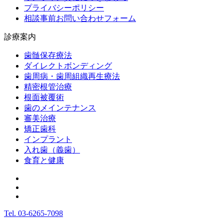
プライバシーポリシー
相談事前お問い合わせフォーム
診療案内
歯髄保存療法
ダイレクトボンディング
歯周病・歯周組織再生療法
精密根管治療
根面被覆術
歯のメインテナンス
審美治療
矯正歯科
インプラント
入れ歯（義歯）
食育と健康
Tel.
03-6265-7098