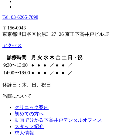
Tel.
03-6265-7098
〒156-0043
東京都世田谷区松原3−27−26 京王下高井戸ビル1F
アクセス
診療時間
月
火
水
木
金
土
日・祝
9:30〜13:00
●
●
●
／
●
●
／
14:00〜18:00
●
●
●
／
●
●
／
休診日：木、日、祝日
当院について
クリニック案内
初めての方へ
動画で分かる下高井戸デンタルオフィス
スタッフ紹介
求人情報