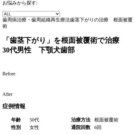
お悩みから探す:
歯周病治療・歯周組織再生療法
歯茎下がりの治療 根面被覆
術
「歯茎下がり」を根面被覆術で治療
30代男性 下顎犬歯部
Before
After
症例情報
年齢
50代
治療方法
根面被覆術
性別
女性
通院回数
6回