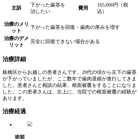
下がった歯茎を
165,000円（税
主訴
費用
治したい
込）
治療のメリ
下がった歯茎を回復・歯肉の厚みを増す
ット
治療のデメ
完全に回復できない場合がある
リット
治療詳細
板橋区からお越しの患者さんです。20代の頃から左下の歯茎
が下がっていましたが、ここ数年で歯肉退縮が進行してきま
した。患者さんと相談の結果、根面被覆をすることになりま
した。この患者さんは、左上に、当院での根面被覆の経験が
あります。
治療経過
術前