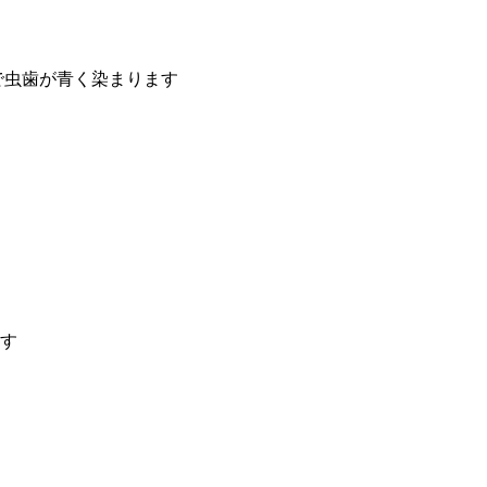
で虫歯が青く染まります
す