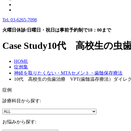
Tel.
03-6265-7098
火曜日休診/日曜日・祝日は事前予約制で18：00まで
Case Study
10代 高校生の虫
HOME
症例集
神経を取りたくない・MTAセメント・歯髄保存療法
10代 高校生の虫歯治療 VPT(歯髄温存療法）ダイレ
症例
診療科目から探す:
お悩みから探す: