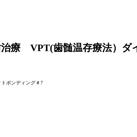
歯治療 VPT(歯髄温存療法）
クトボンディング＃7