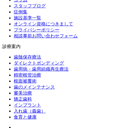
スタッフブログ
症例集
施設基準一覧
オンライン資格につきまして
プライバシーポリシー
相談事前お問い合わせフォーム
診療案内
歯髄保存療法
ダイレクトボンディング
歯周病・歯周組織再生療法
精密根管治療
根面被覆術
歯のメインテナンス
審美治療
矯正歯科
インプラント
入れ歯（義歯）
食育と健康