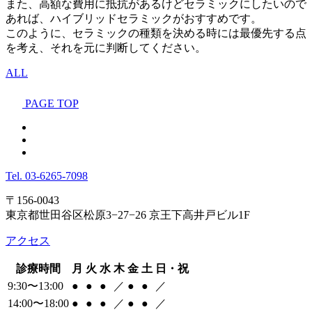
また、高額な費用に抵抗があるけどセラミックにしたいので
あれば、ハイブリッドセラミックがおすすめです。
このように、セラミックの種類を決める時には最優先する点
を考え、それを元に判断してください。
ALL
PAGE TOP
Tel.
03-6265-7098
〒156-0043
東京都世田谷区松原3−27−26 京王下高井戸ビル1F
アクセス
診療時間
月
火
水
木
金
土
日・祝
9:30〜13:00
●
●
●
／
●
●
／
14:00〜18:00
●
●
●
／
●
●
／