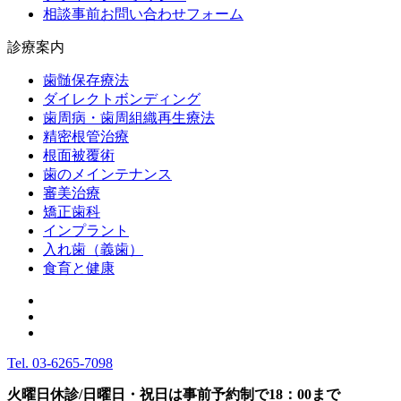
相談事前お問い合わせフォーム
診療案内
歯髄保存療法
ダイレクトボンディング
歯周病・歯周組織再生療法
精密根管治療
根面被覆術
歯のメインテナンス
審美治療
矯正歯科
インプラント
入れ歯（義歯）
食育と健康
Tel.
03-6265-7098
火曜日休診/日曜日・祝日は事前予約制で18：00まで