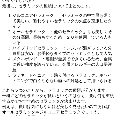
いかがでしたか？
最後に、セラミックの種類についてまとめます。
ジルコニアセラミック ：セラミックの中で最も硬く
て美しい。割れやすいセラミックの欠点を克服したタ
イプ
オールセラミック ：他のセラミックよりも美しくそ
の分高額。長持ちするため、２０年使用している人も
いる
ハイブリッドセラミック ：レジンが混ざっている分
費用は安め。お手軽なタイプのセラミックとして人気
メタルボンド ：裏側が金属でできているため、金属
に近い強度を誇っている。金属アレルギーの人は要注
意
ラミネートベニア ：貼り付けるセラミック。ホワイ
トニングで白くならない歯への対処として用いられる
これら５つのことから、セラミックの種類が分かります。
一概にどのセラミックが良いというのはなく、要は何を重視
するかでおすすめのセラミックが決まります。
例えば、費用は気にしないけど美しく見せたいのであれば、
オールセラミックやジルコニアセラミックでしょう。