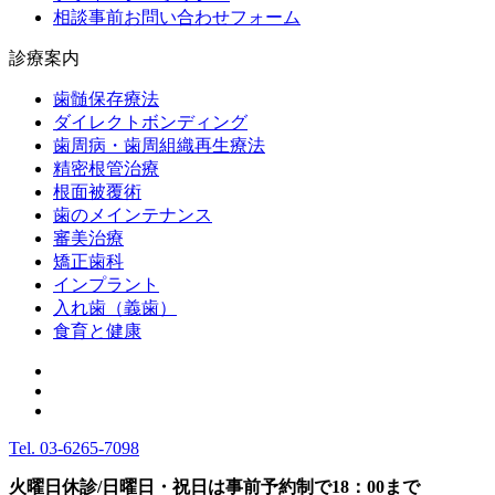
相談事前お問い合わせフォーム
診療案内
歯髄保存療法
ダイレクトボンディング
歯周病・歯周組織再生療法
精密根管治療
根面被覆術
歯のメインテナンス
審美治療
矯正歯科
インプラント
入れ歯（義歯）
食育と健康
Tel.
03-6265-7098
火曜日休診/日曜日・祝日は事前予約制で18：00まで