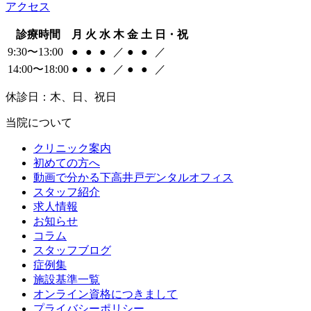
アクセス
診療時間
月
火
水
木
金
土
日・祝
9:30〜13:00
●
●
●
／
●
●
／
14:00〜18:00
●
●
●
／
●
●
／
休診日：木、日、祝日
当院について
クリニック案内
初めての方へ
動画で分かる下高井戸デンタルオフィス
スタッフ紹介
求人情報
お知らせ
コラム
スタッフブログ
症例集
施設基準一覧
オンライン資格につきまして
プライバシーポリシー