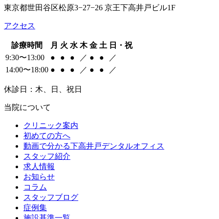
東京都世田谷区松原3−27−26 京王下高井戸ビル1F
アクセス
診療時間
月
火
水
木
金
土
日・祝
9:30〜13:00
●
●
●
／
●
●
／
14:00〜18:00
●
●
●
／
●
●
／
休診日：木、日、祝日
当院について
クリニック案内
初めての方へ
動画で分かる下高井戸デンタルオフィス
スタッフ紹介
求人情報
お知らせ
コラム
スタッフブログ
症例集
施設基準一覧