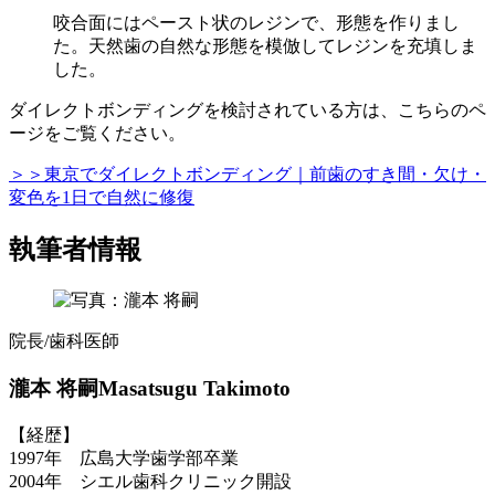
咬合面にはペースト状のレジンで、形態を作りまし
た。天然歯の自然な形態を模倣してレジンを充填しま
した。
ダイレクトボンディングを検討されている方は、こちらのペ
ージをご覧ください。
＞＞東京でダイレクトボンディング｜前歯のすき間・欠け・
変色を1日で自然に修復
執筆者情報
院長/歯科医師
瀧本 将嗣
Masatsugu Takimoto
【経歴】
1997年 広島大学歯学部卒業
2004年 シエル歯科クリニック開設