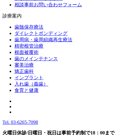
相談事前お問い合わせフォーム
診療案内
歯髄保存療法
ダイレクトボンディング
歯周病・歯周組織再生療法
精密根管治療
根面被覆術
歯のメインテナンス
審美治療
矯正歯科
インプラント
入れ歯（義歯）
食育と健康
Tel.
03-6265-7098
火曜日休診/日曜日・祝日は事前予約制で18：00まで