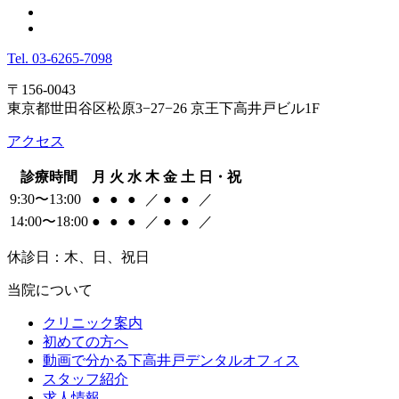
Tel.
03-6265-7098
〒156-0043
東京都世田谷区松原3−27−26 京王下高井戸ビル1F
アクセス
診療時間
月
火
水
木
金
土
日・祝
9:30〜13:00
●
●
●
／
●
●
／
14:00〜18:00
●
●
●
／
●
●
／
休診日：木、日、祝日
当院について
クリニック案内
初めての方へ
動画で分かる下高井戸デンタルオフィス
スタッフ紹介
求人情報