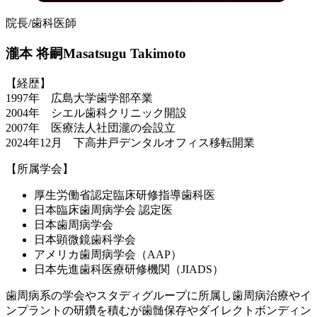
院長/歯科医師
瀧本 将嗣
Masatsugu Takimoto
【経歴】
1997年 広島大学歯学部卒業
2004年 シエル歯科クリニック開設
2007年 医療法人社団瀧の会設立
2024年12月 下高井戸デンタルオフィス移転開業
【所属学会】
厚生労働省認定臨床研修指導歯科医
日本臨床歯周病学会 認定医
日本歯周病学会
日本顕微鏡歯科学会
アメリカ歯周病学会（AAP）
日本先進歯科医療研修機関（JIADS）
歯周病系の学会やスタディグループに所属し歯周病治療やイ
ンプラントの研鑽を積むが歯髄保存やダイレクトボンディン