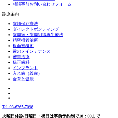
相談事前お問い合わせフォーム
診療案内
歯髄保存療法
ダイレクトボンディング
歯周病・歯周組織再生療法
精密根管治療
根面被覆術
歯のメインテナンス
審美治療
矯正歯科
インプラント
入れ歯（義歯）
食育と健康
Tel.
03-6265-7098
火曜日休診/日曜日・祝日は事前予約制で18：00まで