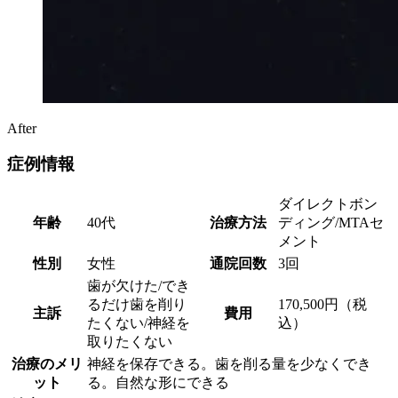
After
症例情報
ダイレクトボン
年齢
40代
治療方法
ディング/MTAセ
メント
性別
女性
通院回数
3回
歯が欠けた/でき
るだけ歯を削り
170,500円（税
主訴
費用
たくない/神経を
込）
取りたくない
治療のメリ
神経を保存できる。歯を削る量を少なくでき
ット
る。自然な形にできる