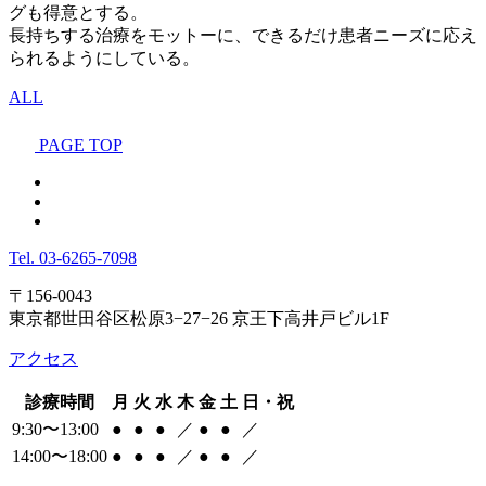
グも得意とする。
長持ちする治療をモットーに、できるだけ患者ニーズに応え
られるようにしている。
ALL
PAGE TOP
Tel.
03-6265-7098
〒156-0043
東京都世田谷区松原3−27−26 京王下高井戸ビル1F
アクセス
診療時間
月
火
水
木
金
土
日・祝
9:30〜13:00
●
●
●
／
●
●
／
14:00〜18:00
●
●
●
／
●
●
／