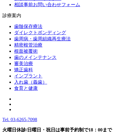
相談事前お問い合わせフォーム
診療案内
歯髄保存療法
ダイレクトボンディング
歯周病・歯周組織再生療法
精密根管治療
根面被覆術
歯のメインテナンス
審美治療
矯正歯科
インプラント
入れ歯（義歯）
食育と健康
Tel.
03-6265-7098
火曜日休診/日曜日・祝日は事前予約制で18：00まで