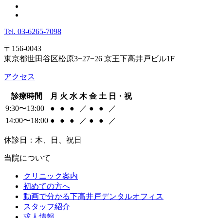
Tel.
03-6265-7098
〒156-0043
東京都世田谷区松原3−27−26 京王下高井戸ビル1F
アクセス
診療時間
月
火
水
木
金
土
日・祝
9:30〜13:00
●
●
●
／
●
●
／
14:00〜18:00
●
●
●
／
●
●
／
休診日：木、日、祝日
当院について
クリニック案内
初めての方へ
動画で分かる下高井戸デンタルオフィス
スタッフ紹介
求人情報