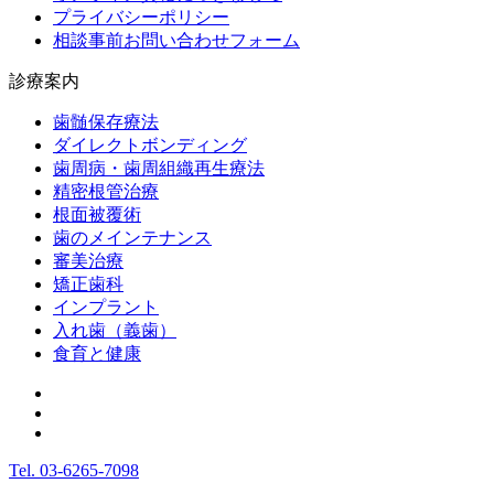
プライバシーポリシー
相談事前お問い合わせフォーム
診療案内
歯髄保存療法
ダイレクトボンディング
歯周病・歯周組織再生療法
精密根管治療
根面被覆術
歯のメインテナンス
審美治療
矯正歯科
インプラント
入れ歯（義歯）
食育と健康
Tel.
03-6265-7098