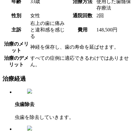
年齢
33歳
治療方法
使用した歯髄保
存療法
性別
女性
通院回数
2回
右上の歯に痛み
主訴
と違和感を感じ
費用
148,500円
る
治療のメリ
神経を保存し、歯の寿命を延ばせます。
ット
治療のデメ
すべての症例に適応できるわけではありませ
リット
ん。
治療経過
虫歯除去
虫歯を除去していきます。