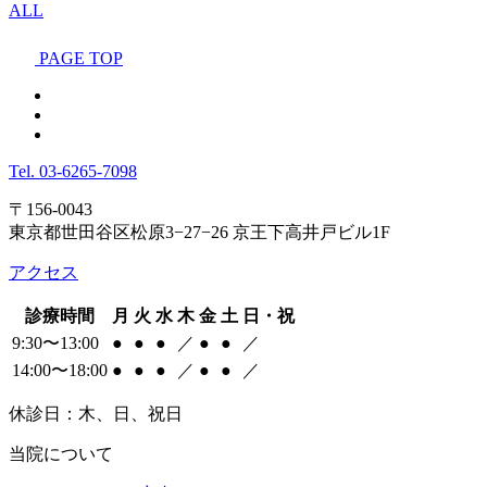
ALL
PAGE TOP
Tel.
03-6265-7098
〒156-0043
東京都世田谷区松原3−27−26 京王下高井戸ビル1F
アクセス
診療時間
月
火
水
木
金
土
日・祝
9:30〜13:00
●
●
●
／
●
●
／
14:00〜18:00
●
●
●
／
●
●
／
休診日：木、日、祝日
当院について