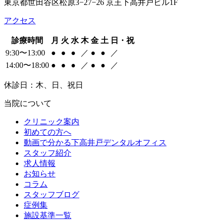
東京都世田谷区松原3−27−26 京王下高井戸ビル1F
アクセス
診療時間
月
火
水
木
金
土
日・祝
9:30〜13:00
●
●
●
／
●
●
／
14:00〜18:00
●
●
●
／
●
●
／
休診日：木、日、祝日
当院について
クリニック案内
初めての方へ
動画で分かる下高井戸デンタルオフィス
スタッフ紹介
求人情報
お知らせ
コラム
スタッフブログ
症例集
施設基準一覧