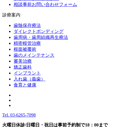
相談事前お問い合わせフォーム
診療案内
歯髄保存療法
ダイレクトボンディング
歯周病・歯周組織再生療法
精密根管治療
根面被覆術
歯のメインテナンス
審美治療
矯正歯科
インプラント
入れ歯（義歯）
食育と健康
Tel.
03-6265-7098
火曜日休診/日曜日・祝日は事前予約制で18：00まで