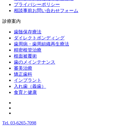
プライバシーポリシー
相談事前お問い合わせフォーム
診療案内
歯髄保存療法
ダイレクトボンディング
歯周病・歯周組織再生療法
精密根管治療
根面被覆術
歯のメインテナンス
審美治療
矯正歯科
インプラント
入れ歯（義歯）
食育と健康
Tel.
03-6265-7098