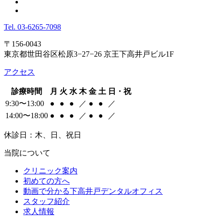
Tel.
03-6265-7098
〒156-0043
東京都世田谷区松原3−27−26 京王下高井戸ビル1F
アクセス
診療時間
月
火
水
木
金
土
日・祝
9:30〜13:00
●
●
●
／
●
●
／
14:00〜18:00
●
●
●
／
●
●
／
休診日：木、日、祝日
当院について
クリニック案内
初めての方へ
動画で分かる下高井戸デンタルオフィス
スタッフ紹介
求人情報