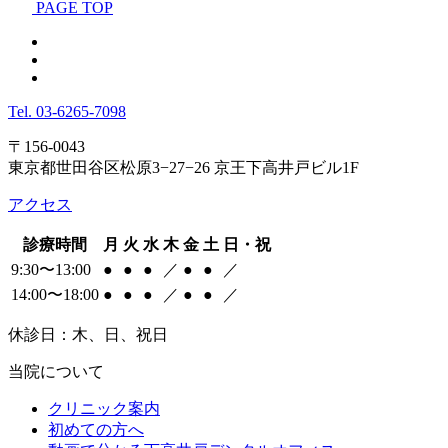
PAGE TOP
Tel.
03-6265-7098
〒156-0043
東京都世田谷区松原3−27−26 京王下高井戸ビル1F
アクセス
診療時間
月
火
水
木
金
土
日・祝
9:30〜13:00
●
●
●
／
●
●
／
14:00〜18:00
●
●
●
／
●
●
／
休診日：木、日、祝日
当院について
クリニック案内
初めての方へ