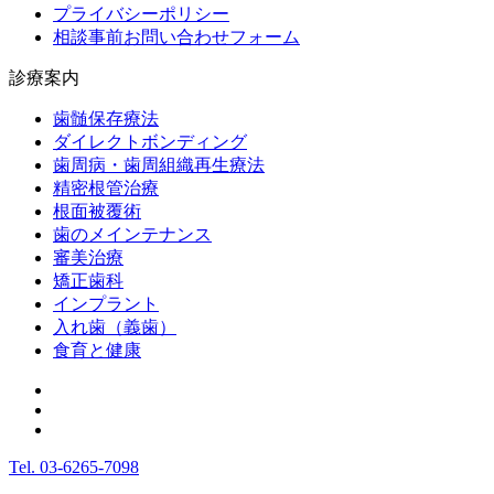
プライバシーポリシー
相談事前お問い合わせフォーム
診療案内
歯髄保存療法
ダイレクトボンディング
歯周病・歯周組織再生療法
精密根管治療
根面被覆術
歯のメインテナンス
審美治療
矯正歯科
インプラント
入れ歯（義歯）
食育と健康
Tel.
03-6265-7098