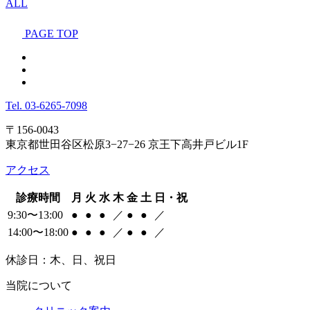
ALL
PAGE TOP
Tel.
03-6265-7098
〒156-0043
東京都世田谷区松原3−27−26 京王下高井戸ビル1F
アクセス
診療時間
月
火
水
木
金
土
日・祝
9:30〜13:00
●
●
●
／
●
●
／
14:00〜18:00
●
●
●
／
●
●
／
休診日：木、日、祝日
当院について