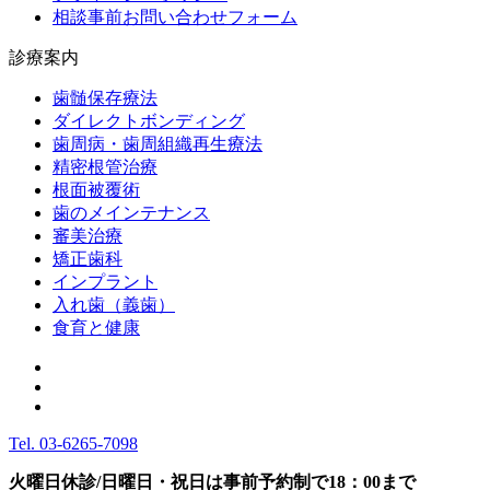
相談事前お問い合わせフォーム
診療案内
歯髄保存療法
ダイレクトボンディング
歯周病・歯周組織再生療法
精密根管治療
根面被覆術
歯のメインテナンス
審美治療
矯正歯科
インプラント
入れ歯（義歯）
食育と健康
Tel.
03-6265-7098
火曜日休診/日曜日・祝日は事前予約制で18：00まで