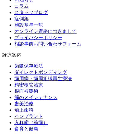
コラム
スタッフブログ
症例集
施設基準一覧
オンライン資格につきまして
プライバシーポリシー
相談事前お問い合わせフォーム
診療案内
歯髄保存療法
ダイレクトボンディング
歯周病・歯周組織再生療法
精密根管治療
根面被覆術
歯のメインテナンス
審美治療
矯正歯科
インプラント
入れ歯（義歯）
食育と健康