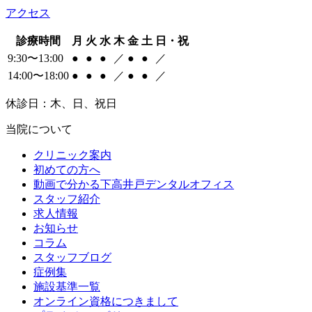
アクセス
診療時間
月
火
水
木
金
土
日・祝
9:30〜13:00
●
●
●
／
●
●
／
14:00〜18:00
●
●
●
／
●
●
／
休診日：木、日、祝日
当院について
クリニック案内
初めての方へ
動画で分かる下高井戸デンタルオフィス
スタッフ紹介
求人情報
お知らせ
コラム
スタッフブログ
症例集
施設基準一覧
オンライン資格につきまして